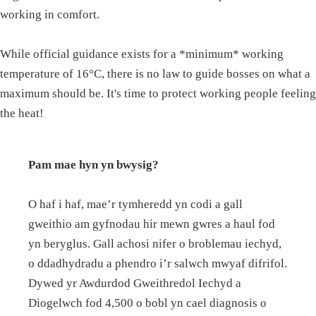
working in comfort.
While official guidance exists for a *minimum* working
temperature of 16°C, there is no law to guide bosses on what a
maximum should be. It's time to protect working people feeling
the heat!
Pam mae hyn yn bwysig?
O haf i haf, mae’r tymheredd yn codi a gall
gweithio am gyfnodau hir mewn gwres a haul fod
yn beryglus. Gall achosi nifer o broblemau iechyd,
o ddadhydradu a phendro i’r salwch mwyaf difrifol.
Dywed yr Awdurdod Gweithredol Iechyd a
Diogelwch fod 4,500 o bobl yn cael diagnosis o