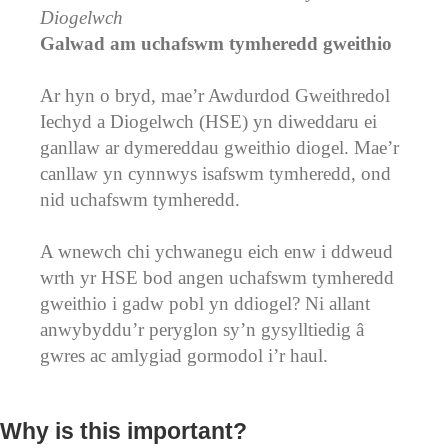
Diogelwch
Galwad am uchafswm tymheredd gweithio
Ar hyn o bryd, mae’r Awdurdod Gweithredol
Iechyd a Diogelwch (HSE) yn diweddaru ei
ganllaw ar dymereddau gweithio diogel. Mae’r
canllaw yn cynnwys isafswm tymheredd, ond
nid uchafswm tymheredd.
A wnewch chi ychwanegu eich enw i ddweud
wrth yr HSE bod angen uchafswm tymheredd
gweithio i gadw pobl yn ddiogel? Ni allant
anwybyddu’r peryglon sy’n gysylltiedig â
gwres ac amlygiad gormodol i’r haul.
Why is this important?