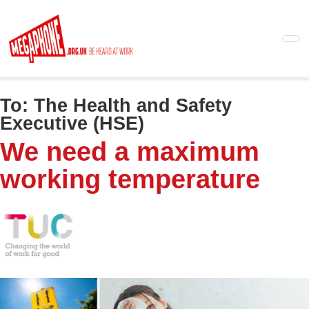
Skip
to
main
content
To:
The Health and Safety
Executive (HSE)
We need a maximum
working temperature