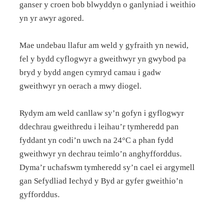
ganser y croen bob blwyddyn o ganlyniad i weithio
yn yr awyr agored.
Mae undebau llafur am weld y gyfraith yn newid,
fel y bydd cyflogwyr a gweithwyr yn gwybod pa
bryd y bydd angen cymryd camau i gadw
gweithwyr yn oerach a mwy diogel.
Rydym am weld canllaw sy’n gofyn i gyflogwyr
ddechrau gweithredu i leihau’r tymheredd pan
fyddant yn codi’n uwch na 24°C a phan fydd
gweithwyr yn dechrau teimlo’n anghyfforddus.
Dyma’r uchafswm tymheredd sy’n cael ei argymell
gan Sefydliad Iechyd y Byd ar gyfer gweithio’n
gyfforddus.