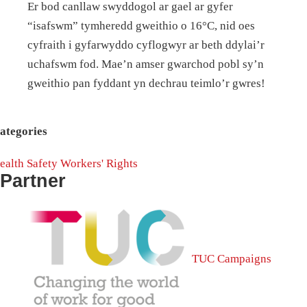
Er bod canllaw swyddogol ar gael ar gyfer
“isafswm” tymheredd gweithio o 16°C, nid oes
cyfraith i gyfarwyddo cyflogwyr ar beth ddylai’r
uchafswm fod. Mae’n amser gwarchod pobl sy’n
gweithio pan fyddant yn dechrau teimlo’r gwres!
ategories
ealth
Safety
Workers' Rights
Partner
TUC Campaigns